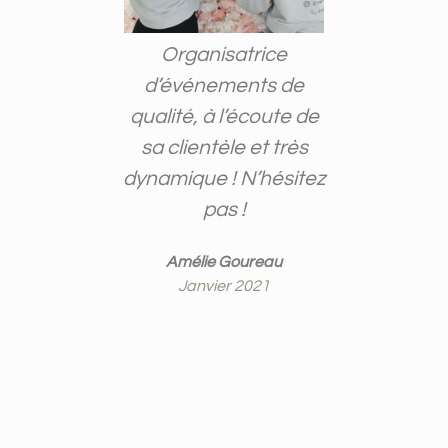
tout le
Organisatrice
Très pro
anisation
d’événements de
l'écoute
i le
qualité, à l’écoute de
veut. On
lisme en
sa clientèle et très
conf
stance !
dynamique ! N’hésitez
prochain
pas !
Mar
nt !
Ja
Amélie Goureau
Janvier 2021
part
020