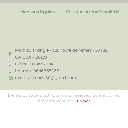
Mentions légales
Politique de confidentialité
Parc du Triangle • 120 route de Nîmes • 30132
CAISSARGUES
Céline : 0786572041
Laurine : 0646855156
eventsepisode30@gmail.com
Event’s Episode 2023. Tous droits réservés. Conception et
référencement par
illunimes.