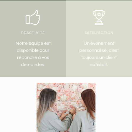
RÉACTIVITÉ
SATISFACTION
Notre équipe est
Un événement
disponible pour
personnalisé, c'est
répondre à vos
toujours un client
demandes.
satisfait.